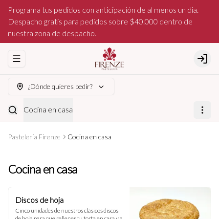
Programa tus pedidos con anticipación de al menos un dia.
Despacho gratis para pedidos sobre $40.000 dentro de
nuestra zona de despacho.
Abrir menu de navegación
Login
¿Dónde quieres pedir?
Cocina en casa
Pastelería Firenze
Cocina en casa
Cocina en casa
Discos de hoja
Cinco unidades de nuestros clásicos discos 
de hoja para que rellenes tu torta en casa y a 