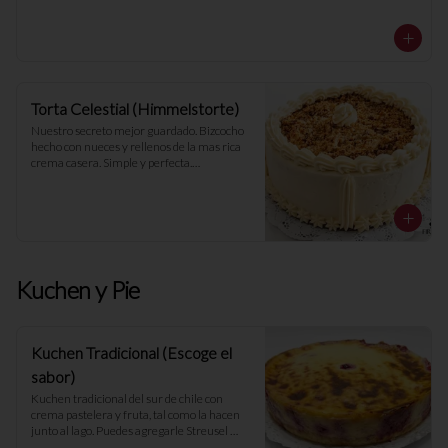
Torta Celestial (Himmelstorte)
Nuestro secreto mejor guardado. Bizcocho 
hecho con nueces y rellenos de la mas rica 
crema casera. Simple y perfecta.

- 25 porciones -
Kuchen y Pie
Kuchen Tradicional (Escoge el
sabor)
Kuchen tradicional del sur de chile con 
crema pastelera y fruta, tal como la hacen 
junto al lago. Puedes agregarle Streusel 
(Migas) y escoger el sabor.