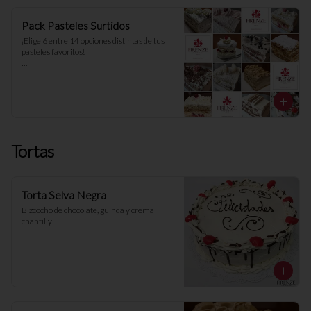
Pack Pasteles Surtidos
¡Elige 6 entre 14 opciones distintas de tus 
pasteles favoritos! 

Todos nuestros pasteles son del día. 
Resérvalos y ten siempre los tuyos frescos.
Tortas
Torta Selva Negra
Bizcocho de chocolate, guinda y crema 
chantilly