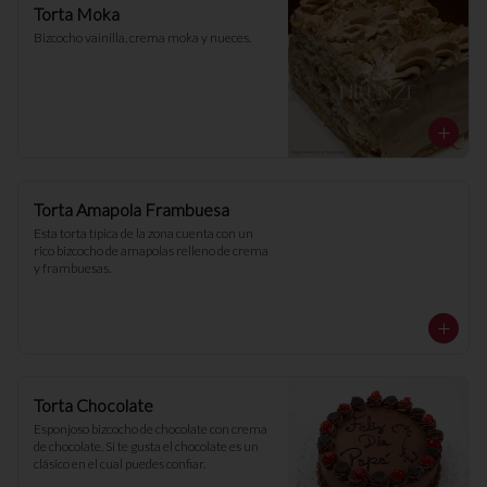
Torta Moka
Bizcocho vainilla, crema moka y nueces.
Torta Amapola Frambuesa
Esta torta típica de la zona cuenta con un 
rico bizcocho de amapolas relleno de crema 
y frambuesas.
Torta Chocolate
Esponjoso bizcocho de chocolate con crema 
de chocolate. Si te gusta el chocolate es un 
clásico en el cual puedes confiar.