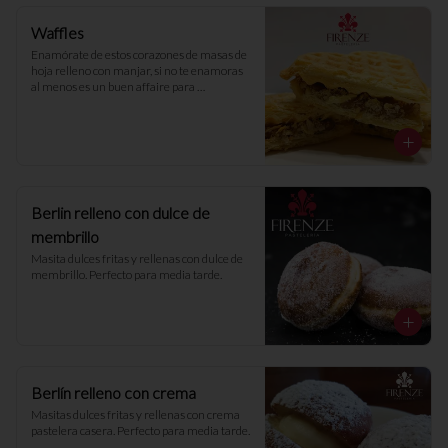
Waffles
Enamórate de estos corazones de masas de 
hoja relleno con manjar, si no te enamoras 
al menos es un buen affaire para 
acompañar un café 💕
Berlin relleno con dulce de
membrillo
Masita dulces fritas y rellenas con dulce de 
membrillo. Perfecto para media tarde.
Berlín relleno con crema
Masitas dulces fritas y rellenas con crema 
pastelera casera. Perfecto para media tarde.