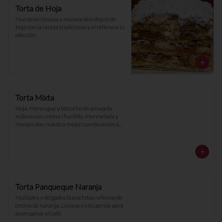
Torta de Hoja
Nuestros clásicos y reconocidos discos de 
hoja con la receta tradicional y el relleno a tu 
elección.
Torta Mixta
Hoja, merengue y bizcocho de amapola 
rellena con crema chantilly, mermelada y 
manjar dan nuestra mejor combinación de 
torta.
Torta Panqueque Naranja
Múltiples y delgados bizcochitos rellenos de 
crema de naranja. Liviana y estupenda para 
acompañar el café.