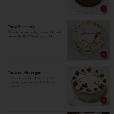
Torta Zanahoria
Bizcocho de zanahoria y nueces relleno de 
crema chantilly. Distinta y exquisita!
Torta de Merengue
Hecha con nuestros clásicos discos de 
merengue y rellenas con la fruta que 
prefieras.

* Imagenes referenciales, la decoración 
puede variar.