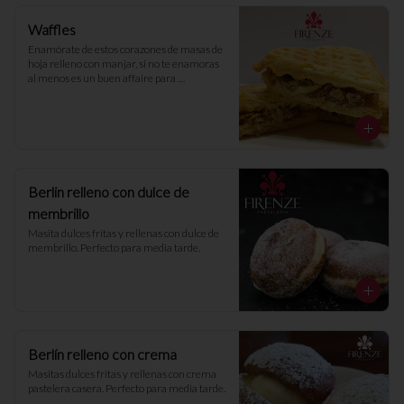
Waffles
Enamórate de estos corazones de masas de 
hoja relleno con manjar, si no te enamoras 
al menos es un buen affaire para 
acompañar un café 💕
Berlin relleno con dulce de
membrillo
Masita dulces fritas y rellenas con dulce de 
membrillo. Perfecto para media tarde.
Berlín relleno con crema
Masitas dulces fritas y rellenas con crema 
pastelera casera. Perfecto para media tarde.