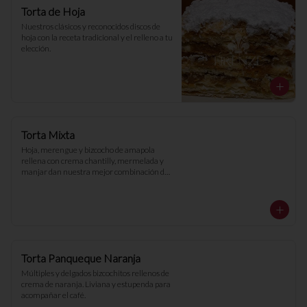
Torta de Hoja
Nuestros clásicos y reconocidos discos de 
hoja con la receta tradicional y el relleno a tu 
elección.
Torta Mixta
Hoja, merengue y bizcocho de amapola 
rellena con crema chantilly, mermelada y 
manjar dan nuestra mejor combinación de 
torta.
Torta Panqueque Naranja
Múltiples y delgados bizcochitos rellenos de 
crema de naranja. Liviana y estupenda para 
acompañar el café.