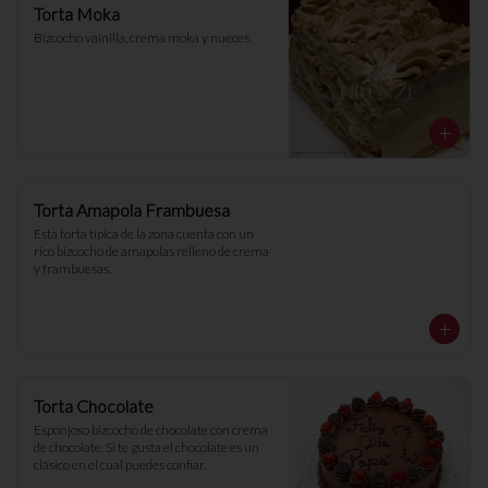
Torta Moka
Bizcocho vainilla, crema moka y nueces.
Torta Amapola Frambuesa
Esta torta típica de la zona cuenta con un 
rico bizcocho de amapolas relleno de crema 
y frambuesas.
Torta Chocolate
Esponjoso bizcocho de chocolate con crema 
de chocolate. Si te gusta el chocolate es un 
clásico en el cual puedes confiar.