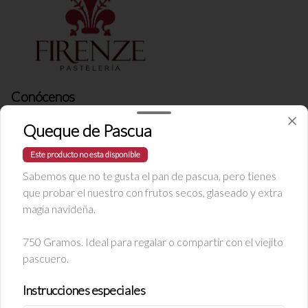
Conócenos
Tripadvisor
Queque de Pascua
Google Reviews
Este producto no esta disponible
Términos y condiciones
Sabemos que no te gusta el pan de pascua, pero tienes
Política de privacidad
que probar el nuestro con frutos secos, glaseado y extra
magia navideña.
Redes sociales
750 Gramos. Ideal para regalar o compartir con el viejito
Instagram
pascuero.
Facebook
Instrucciones especiales
Mi cuenta