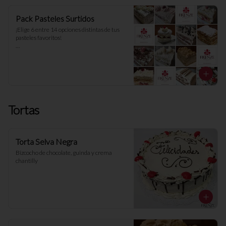
Pack Pasteles Surtidos
¡Elige 6 entre 14 opciones distintas de tus 
pasteles favoritos! 

Todos nuestros pasteles son del día. 
Resérvalos y ten siempre los tuyos frescos.
Tortas
Torta Selva Negra
Bizcocho de chocolate, guinda y crema 
chantilly