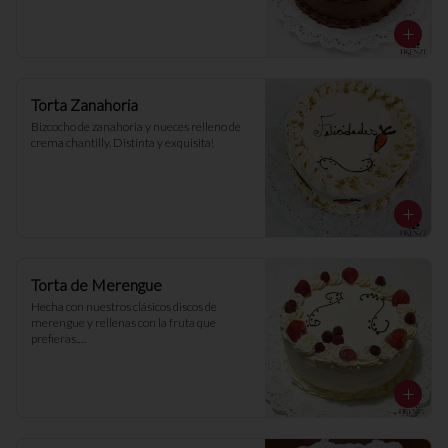
Torta Zanahoria
Bizcocho de zanahoria y nueces relleno de 
crema chantilly. Distinta y exquisita!
Torta de Merengue
Hecha con nuestros clásicos discos de 
merengue y rellenas con la fruta que 
prefieras.

* Imagenes referenciales, la decoración 
puede variar.