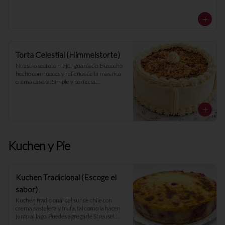
Torta Celestial (Himmelstorte)
Nuestro secreto mejor guardado. Bizcocho 
hecho con nueces y rellenos de la mas rica 
crema casera. Simple y perfecta.

- 25 porciones -
Kuchen y Pie
Kuchen Tradicional (Escoge el
sabor)
Kuchen tradicional del sur de chile con 
crema pastelera y fruta, tal como la hacen 
junto al lago. Puedes agregarle Streusel 
(Migas) y escoger el sabor.